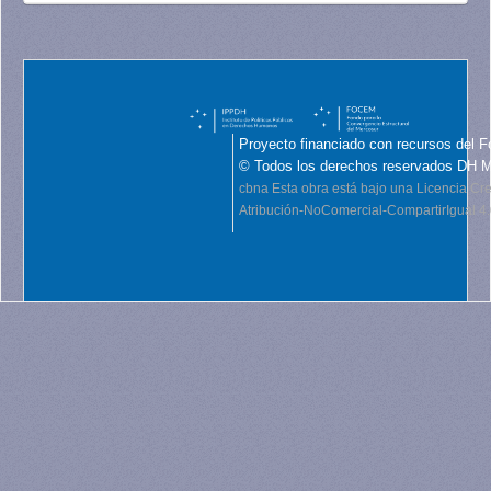
Proyecto financiado con recursos del F
© Todos los derechos reservados DH 
cbna
Esta obra está bajo una Licencia C
Atribución-NoComercial-CompartirIgual 4.0