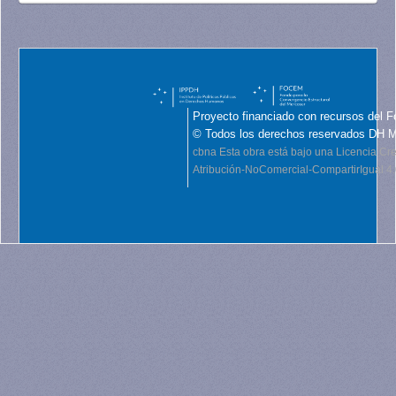
Proyecto financiado con recursos del F
© Todos los derechos reservados DH 
cbna
Esta obra está bajo una Licencia C
Atribución-NoComercial-CompartirIgual 4.0