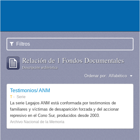
Filtros
Relación de 1 Fondos Documentales
Descripción archivística
Ordenar por:
Alfabético
Testimonios/ ANM
T
Serie
La serie Legajos ANM está conformada por testimonios de
familiares y víctimas de desaparición forzada y del accionar
represivo en el Cono Sur, producidos desde 2003.
Archivo Nacional de la Memoria