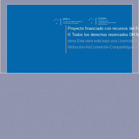
Proyecto financiado con recursos del F
© Todos los derechos reservados DH 
cbna
Esta obra está bajo una Licencia C
Atribución-NoComercial-CompartirIgual 4.0