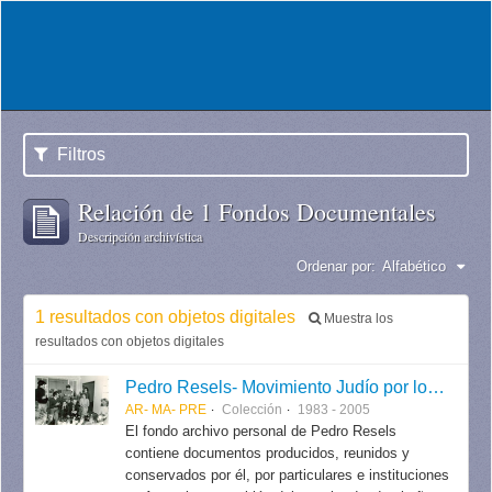
Filtros
Relación de 1 Fondos Documentales
Descripción archivística
Ordenar por:
Alfabético
1 resultados con objetos digitales
Muestra los
resultados con objetos digitales
Pedro Resels- Movimiento Judío por los Derechos Humanos
AR- MA- PRE
Colección
1983 - 2005
El fondo archivo personal de Pedro Resels
contiene documentos producidos, reunidos y
conservados por él, por particulares e instituciones