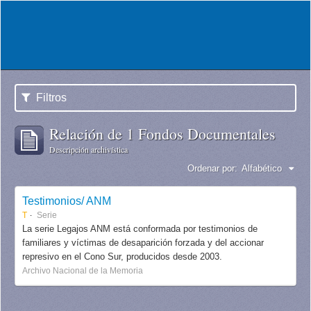
Filtros
Relación de 1 Fondos Documentales
Descripción archivística
Ordenar por:
Alfabético
Testimonios/ ANM
T
Serie
La serie Legajos ANM está conformada por testimonios de
familiares y víctimas de desaparición forzada y del accionar
represivo en el Cono Sur, producidos desde 2003.
Archivo Nacional de la Memoria