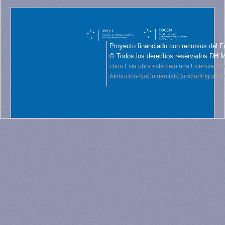
Proyecto financiado con recursos del F
© Todos los derechos reservados DH 
cbna
Esta obra está bajo una Licencia C
Atribución-NoComercial-CompartirIgual 4.0