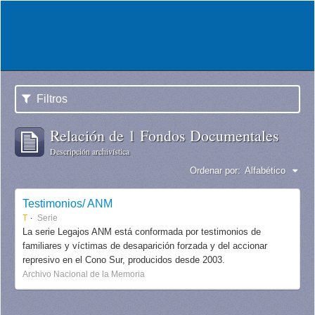
Filtros
Relación de 1 Fondos Documentales
Descripción archivística
Ordenar por:
Alfabético
Testimonios/ ANM
T
Serie
La serie Legajos ANM está conformada por testimonios de
familiares y víctimas de desaparición forzada y del accionar
represivo en el Cono Sur, producidos desde 2003.
Archivo Nacional de la Memoria