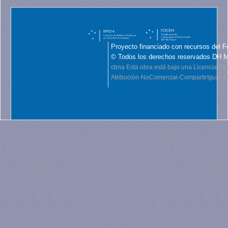
Proyecto financiado con recursos del F
© Todos los derechos reservados DH 
cbna
Esta obra está bajo una Licencia C
Atribución-NoComercial-CompartirIgual 4.0