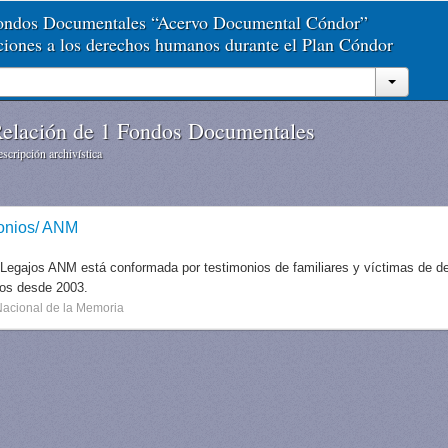
Fondos Documentales “Acervo Documental Cóndor”
aciones a los derechos humanos durante el Plan Cóndor
elación de 1 Fondos Documentales
scripción archivística
onios/ ANM
 Legajos ANM está conformada por testimonios de familiares y víctimas de des
dos desde 2003.
Nacional de la Memoria