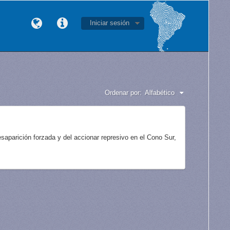
Iniciar sesión
Ordenar por:
Alfabético
aparición forzada y del accionar represivo en el Cono Sur,