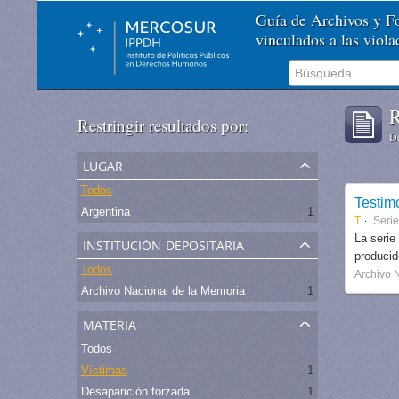
Guía de Archivos y 
vinculados a las viol
R
Restringir resultados por:
De
lugar
Todos
Testim
Argentina
1
T
Serie
institución depositaria
La serie
produci
Todos
Archivo 
Archivo Nacional de la Memoria
1
materia
Todos
Víctimas
1
Desaparición forzada
1