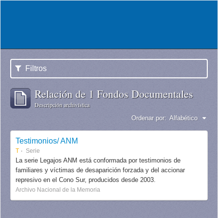
Filtros
Relación de 1 Fondos Documentales
Descripción archivística
Ordenar por:
Alfabético
Testimonios/ ANM
T
Serie
La serie Legajos ANM está conformada por testimonios de
familiares y víctimas de desaparición forzada y del accionar
represivo en el Cono Sur, producidos desde 2003.
Archivo Nacional de la Memoria