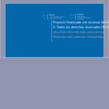
Proyecto financiado con recursos del F
© Todos los derechos reservados DH 
cbna
Esta obra está bajo una Licencia C
Atribución-NoComercial-CompartirIgual 4.0