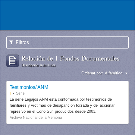
Filtros
Relación de 1 Fondos Documentales
Descripción archivística
Ordenar por:
Alfabético
Testimonios/ ANM
T
Serie
La serie Legajos ANM está conformada por testimonios de
familiares y víctimas de desaparición forzada y del accionar
represivo en el Cono Sur, producidos desde 2003.
Archivo Nacional de la Memoria