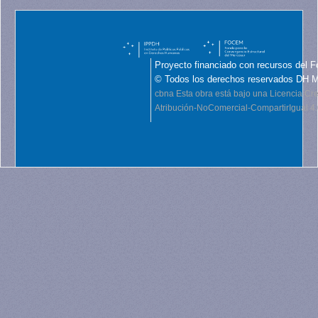
Proyecto financiado con recursos del F
© Todos los derechos reservados DH 
cbna
Esta obra está bajo una Licencia C
Atribución-NoComercial-CompartirIgual 4.0