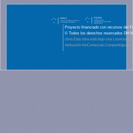
Proyecto financiado con recursos del F
© Todos los derechos reservados DH 
cbna
Esta obra está bajo una Licencia C
Atribución-NoComercial-CompartirIgual 4.0