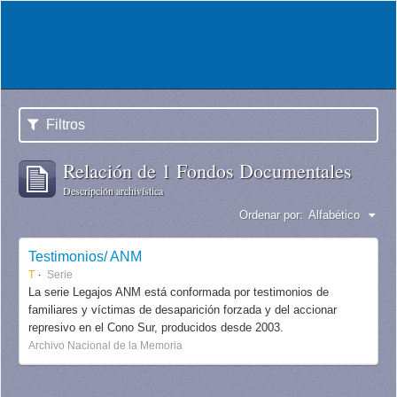
Filtros
Relación de 1 Fondos Documentales
Descripción archivística
Ordenar por:
Alfabético
Testimonios/ ANM
T
Serie
La serie Legajos ANM está conformada por testimonios de
familiares y víctimas de desaparición forzada y del accionar
represivo en el Cono Sur, producidos desde 2003.
Archivo Nacional de la Memoria