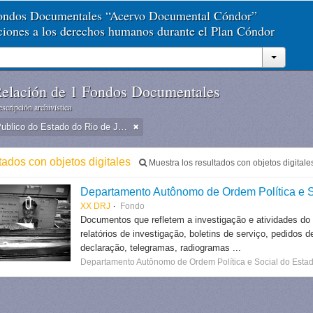
Fondos Documentales “Acervo Documental Cóndor”
aciones a los derechos humanos durante el Plan Cóndor
elación de 1 Fondos Documentales
scripción archivística
Arquivo Publico do Estado do Rio de Janeiro -
tados con objetos digitales
Muestra los resultados con objetos digitale
Departamento Autônomo de Ordem Política e S
XX DRJ
Fondo
Documentos que refletem a investigação e atividades do
relatórios de investigação, boletins de serviço, pedidos d
declaração, telegramas, radiogramas ...
Departamento Autônomo de Ordem Política e Social do Estad