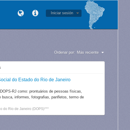
Iniciar sesión
Ordenar por:
Más reciente
s
ocial do Estado do Rio de Janeiro
 DOPS-RJ como: prontuários de pessoas físicas,
e busca, informes, fotografias, panfletos, termo de
o do Rio de Janeiro (DOPS)***