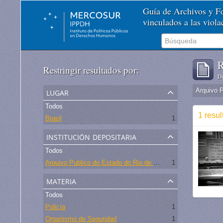
Guía de Archivos y 
vinculados a las viol
R
Restringir resultados por:
De
lugar
Todos
1 resul
Brasil
1
institución depositaria
Todos
Arquivo Publico do Estado do Rio de Janeiro -
1
materia
Todos
Policía
1
Organismo de Seguridad
1