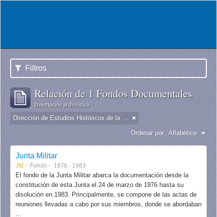
Filtros
Relación de 1 Fondos Documentales
Descripción archivística
Dirección de Estudios Históricos de la Fuerza Aérea
Ordenar por:
Alfabético
Junta Militar
JM
Fondo
1976 - 1983
El fondo de la Junta Militar abarca la documentación desde la
constitución de esta Junta el 24 de marzo de 1976 hasta su
disolución en 1983. Principalmente, se compone de las actas de
reuniones llevadas a cabo por sus miembros, donde se abordaban
...