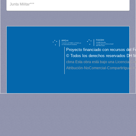
Junta Militar***
Proyecto financiado con recursos del F
© Todos los derechos reservados DH 
cbna
Esta obra está bajo una Licencia C
Atribución-NoComercial-CompartirIgual 4.0