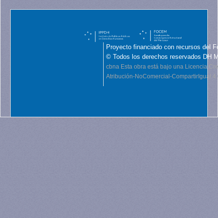
Proyecto financiado con recursos del F
© Todos los derechos reservados DH 
cbna
Esta obra está bajo una Licencia C
Atribución-NoComercial-CompartirIgual 4.0