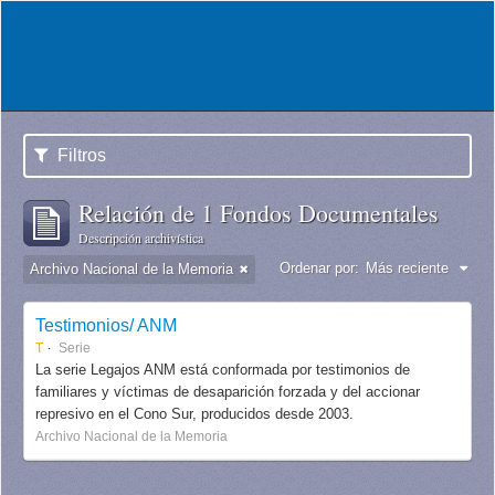
Filtros
Relación de 1 Fondos Documentales
Descripción archivística
Ordenar por:
Más reciente
Archivo Nacional de la Memoria
Testimonios/ ANM
T
Serie
La serie Legajos ANM está conformada por testimonios de
familiares y víctimas de desaparición forzada y del accionar
represivo en el Cono Sur, producidos desde 2003.
Archivo Nacional de la Memoria