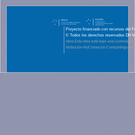
Proyecto financiado con recursos del F
© Todos los derechos reservados DH 
cbna
Esta obra está bajo una Licencia C
Atribución-NoComercial-CompartirIgual 4.0