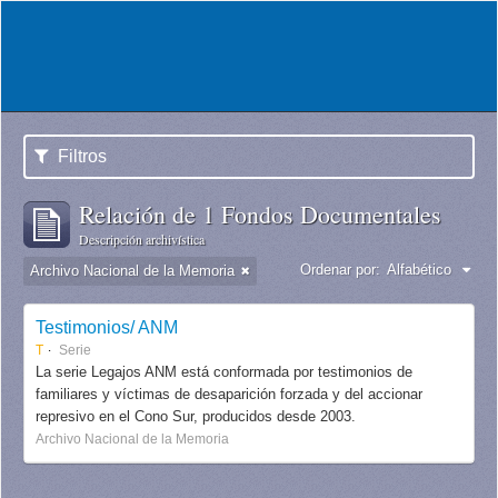
Filtros
Relación de 1 Fondos Documentales
Descripción archivística
Ordenar por:
Alfabético
Archivo Nacional de la Memoria
Testimonios/ ANM
T
Serie
La serie Legajos ANM está conformada por testimonios de
familiares y víctimas de desaparición forzada y del accionar
represivo en el Cono Sur, producidos desde 2003.
Archivo Nacional de la Memoria