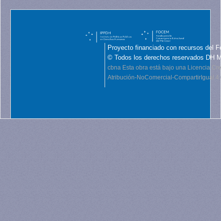
Proyecto financiado con recursos del F
© Todos los derechos reservados DH 
cbna
Esta obra está bajo una Licencia C
Atribución-NoComercial-CompartirIgual 4.0