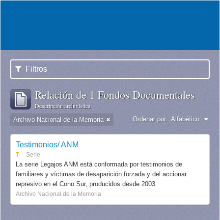
Filtros
Relación de 1 Fondos Documentales
Descripción archivística
Ordenar por:
Alfabético
Archivo Nacional de la Memoria
Testimonios/ ANM
T
Serie
La serie Legajos ANM está conformada por testimonios de
familiares y víctimas de desaparición forzada y del accionar
represivo en el Cono Sur, producidos desde 2003.
Archivo Nacional de la Memoria