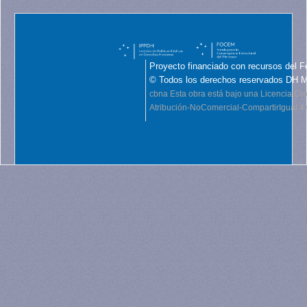
Proyecto financiado con recursos del F
© Todos los derechos reservados DH 
cbna
Esta obra está bajo una Licencia C
Atribución-NoComercial-CompartirIgual 4.0