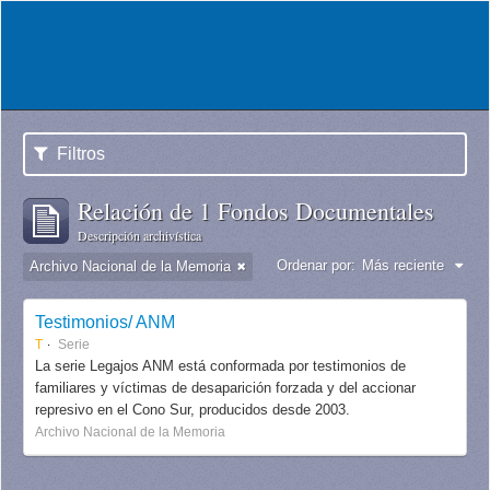
Filtros
Relación de 1 Fondos Documentales
Descripción archivística
Ordenar por:
Más reciente
Archivo Nacional de la Memoria
Testimonios/ ANM
T
Serie
La serie Legajos ANM está conformada por testimonios de
familiares y víctimas de desaparición forzada y del accionar
represivo en el Cono Sur, producidos desde 2003.
Archivo Nacional de la Memoria