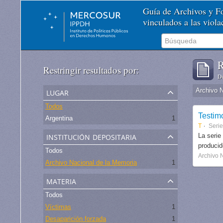
Guía de Archivos y 
vinculados a las viol
R
Restringir resultados por:
De
lugar
Archivo 
Todos
Testim
Argentina
1
T
Serie
institución depositaria
La serie
produci
Todos
Archivo 
Archivo Nacional de la Memoria
1
materia
Todos
Víctimas
1
Desaparición forzada
1