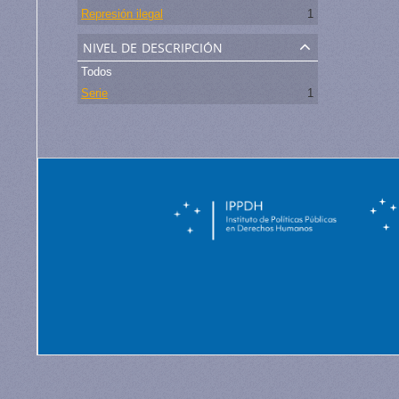
Represión ilegal
1
nivel de descripción
Todos
Serie
1