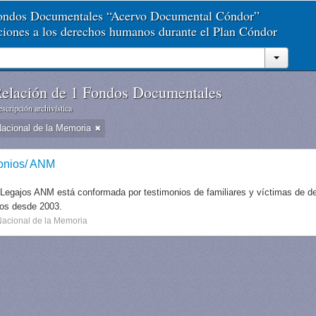
Fondos Documentales “Acervo Documental Cóndor”
aciones a los derechos humanos durante el Plan Cóndor
elación de 1 Fondos Documentales
scripción archivística
Nacional de la Memoria
onios/ ANM
 Legajos ANM está conformada por testimonios de familiares y víctimas de des
dos desde 2003.
Nacional de la Memoria