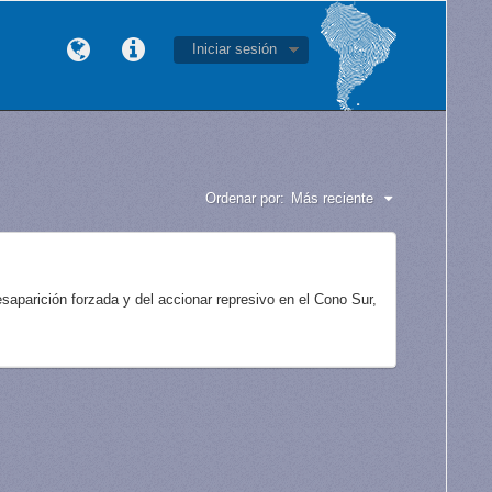
Iniciar sesión
Ordenar por:
Más reciente
aparición forzada y del accionar represivo en el Cono Sur,