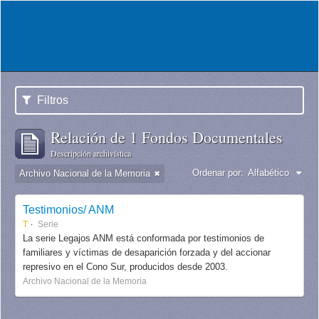
Filtros
Relación de 1 Fondos Documentales
Descripción archivística
Ordenar por:
Alfabético
Archivo Nacional de la Memoria
Testimonios/ ANM
T
Serie
La serie Legajos ANM está conformada por testimonios de
familiares y víctimas de desaparición forzada y del accionar
represivo en el Cono Sur, producidos desde 2003.
Archivo Nacional de la Memoria