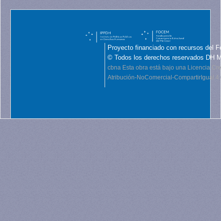
Proyecto financiado con recursos del F
© Todos los derechos reservados DH 
cbna
Esta obra está bajo una Licencia C
Atribución-NoComercial-CompartirIgual 4.0