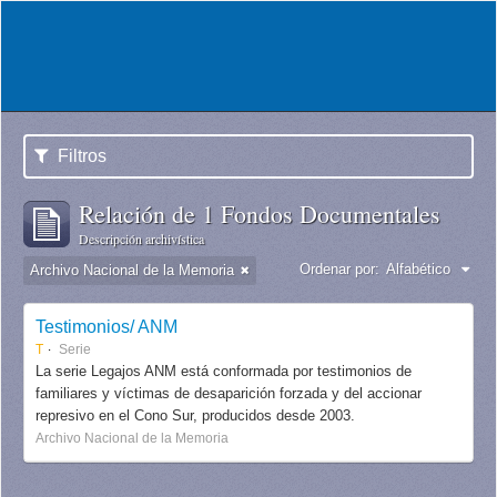
Filtros
Relación de 1 Fondos Documentales
Descripción archivística
Ordenar por:
Alfabético
Archivo Nacional de la Memoria
Testimonios/ ANM
T
Serie
La serie Legajos ANM está conformada por testimonios de
familiares y víctimas de desaparición forzada y del accionar
represivo en el Cono Sur, producidos desde 2003.
Archivo Nacional de la Memoria