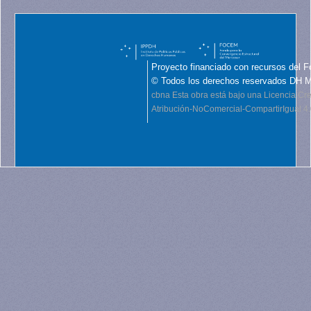
Proyecto financiado con recursos del F
© Todos los derechos reservados DH 
cbna
Esta obra está bajo una Licencia C
Atribución-NoComercial-CompartirIgual 4.0