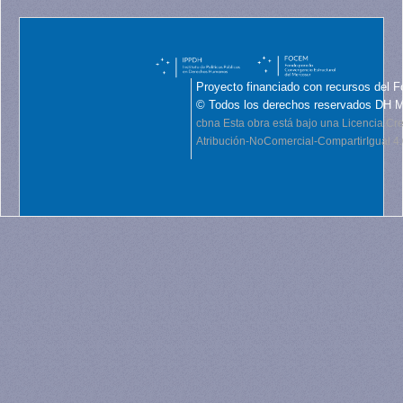
Proyecto financiado con recursos del F
© Todos los derechos reservados DH 
cbna
Esta obra está bajo una Licencia C
Atribución-NoComercial-CompartirIgual 4.0