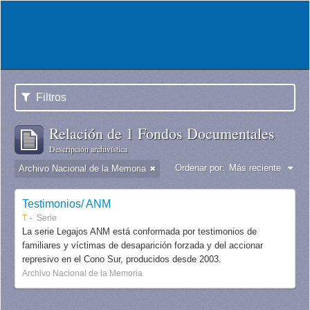
Filtros
Relación de 1 Fondos Documentales
Descripción archivística
Ordenar por:
Más reciente
Archivo Nacional de la Memoria
Testimonios/ ANM
T
Serie
La serie Legajos ANM está conformada por testimonios de
familiares y víctimas de desaparición forzada y del accionar
represivo en el Cono Sur, producidos desde 2003.
Archivo Nacional de la Memoria