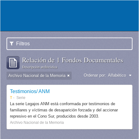
Filtros
Relación de 1 Fondos Documentales
Descripción archivística
Ordenar por:
Alfabético
Archivo Nacional de la Memoria
Testimonios/ ANM
T
Serie
La serie Legajos ANM está conformada por testimonios de
familiares y víctimas de desaparición forzada y del accionar
represivo en el Cono Sur, producidos desde 2003.
Archivo Nacional de la Memoria