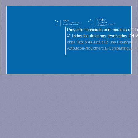
Proyecto financiado con recursos del F
© Todos los derechos reservados DH 
cbna
Esta obra está bajo una Licencia C
Atribución-NoComercial-CompartirIgual 4.0