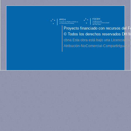
Proyecto financiado con recursos del F
© Todos los derechos reservados DH 
cbna
Esta obra está bajo una Licencia C
Atribución-NoComercial-CompartirIgual 4.0