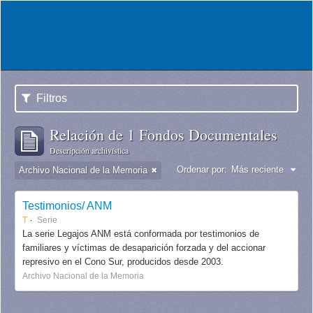
Filtros
Relación de 1 Fondos Documentales
Descripción archivística
Ordenar por:
Más reciente
Archivo Nacional de la Memoria
Testimonios/ ANM
T
Serie
La serie Legajos ANM está conformada por testimonios de
familiares y víctimas de desaparición forzada y del accionar
represivo en el Cono Sur, producidos desde 2003.
Archivo Nacional de la Memoria