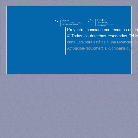
Proyecto financiado con recursos del F
© Todos los derechos reservados DH 
cbna
Esta obra está bajo una Licencia C
Atribución-NoComercial-CompartirIgual 4.0