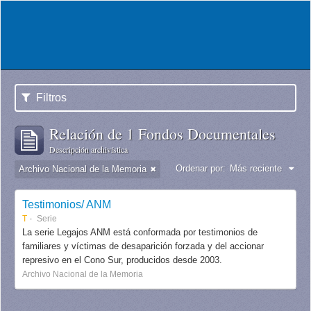
Filtros
Relación de 1 Fondos Documentales
Descripción archivística
Ordenar por:
Más reciente
Archivo Nacional de la Memoria
Testimonios/ ANM
T
Serie
La serie Legajos ANM está conformada por testimonios de
familiares y víctimas de desaparición forzada y del accionar
represivo en el Cono Sur, producidos desde 2003.
Archivo Nacional de la Memoria