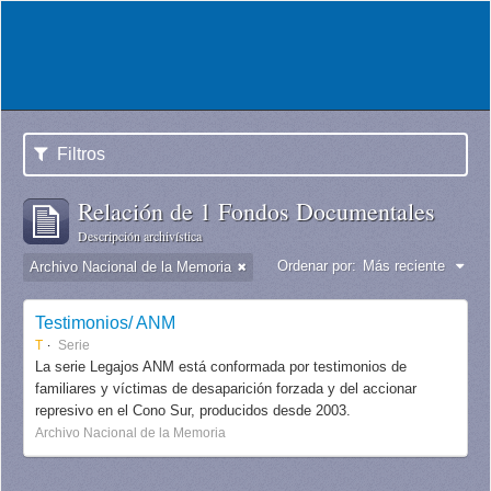
Filtros
Relación de 1 Fondos Documentales
Descripción archivística
Ordenar por:
Más reciente
Archivo Nacional de la Memoria
Testimonios/ ANM
T
Serie
La serie Legajos ANM está conformada por testimonios de
familiares y víctimas de desaparición forzada y del accionar
represivo en el Cono Sur, producidos desde 2003.
Archivo Nacional de la Memoria