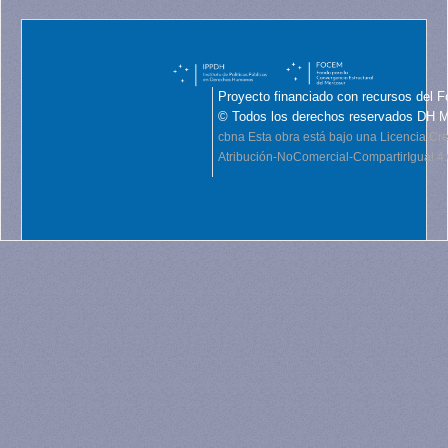
Proyecto financiado con recursos del F
© Todos los derechos reservados DH 
cbna
Esta obra está bajo una Licencia C
Atribución-NoComercial-CompartirIgual 4.0