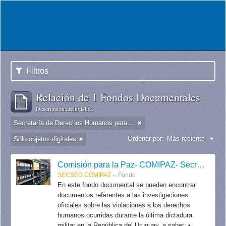
Filtros
Relación de 1 Fondos Documentales
Descripción archivística
Secretaría de Derechos Humanos para el Pasado Reciente
Ordenar por:
Más reciente
Sólo objetos digitales
Comisión para la Paz- COMIPAZ- Secretaría de Seguimiento / Secretaría de Derechos Humanos para el Pasado Reciente.
SECSEG COMIPAZ
Fondo
En este fondo documental se pueden encontrar
documentos referentes a las investigaciones
oficiales sobre las violaciones a los derechos
humanos ocurridas durante la última dictadura
militar en la República del Uruguay, a saber: •