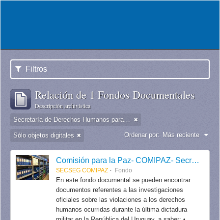
Filtros
Relación de 1 Fondos Documentales
Descripción archivística
Secretaría de Derechos Humanos para el Pasado Reciente
Ordenar por:
Más reciente
Sólo objetos digitales
Comisión para la Paz- COMIPAZ- Secretaría de Seguimiento / Secretaría de Derechos Humanos para el Pasado Reciente.
SECSEG COMIPAZ
Fondo
En este fondo documental se pueden encontrar
documentos referentes a las investigaciones
oficiales sobre las violaciones a los derechos
humanos ocurridas durante la última dictadura
militar en la República del Uruguay, a saber: •