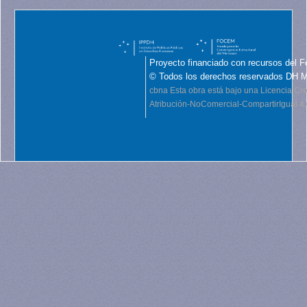
Proyecto financiado con recursos del F
© Todos los derechos reservados DH 
cbna
Esta obra está bajo una Licencia C
Atribución-NoComercial-CompartirIgual 4.0