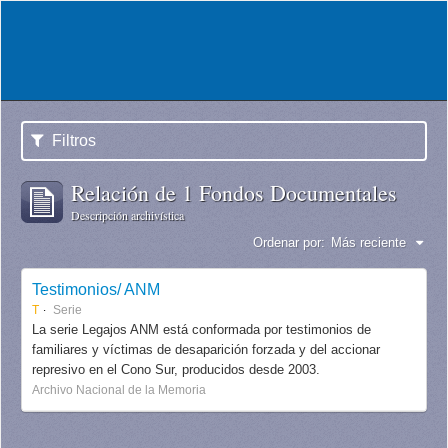
Filtros
Relación de 1 Fondos Documentales
Descripción archivística
Ordenar por:
Más reciente
Testimonios/ ANM
T
Serie
La serie Legajos ANM está conformada por testimonios de
familiares y víctimas de desaparición forzada y del accionar
represivo en el Cono Sur, producidos desde 2003.
Archivo Nacional de la Memoria