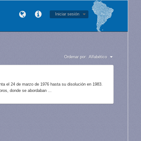
Iniciar sesión
Ordenar por:
Alfabético
unta el 24 de marzo de 1976 hasta su disolución en 1983.
bros, donde se abordaban ...