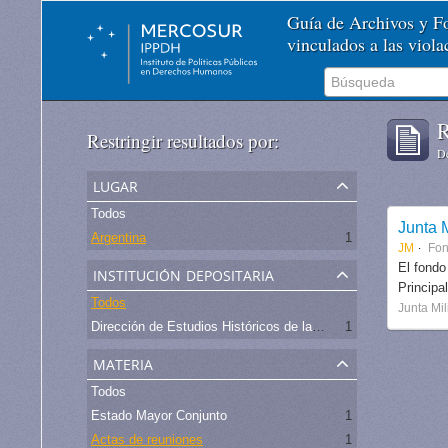
Guía de Archivos y 
vinculados a las viol
R
Restringir resultados por:
De
lugar
Todos
Junta M
Argentina
1
JM
Fo
institución depositaria
El fondo
Principa
Todos
Junta Mil
Dirección de Estudios Históricos de la Fuerza Aérea
1
materia
Todos
Estado Mayor Conjunto
1
Actas de reuniones
1