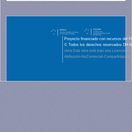
Proyecto financiado con recursos del F
© Todos los derechos reservados DH 
cbna
Esta obra está bajo una Licencia C
Atribución-NoComercial-CompartirIgual 4.0