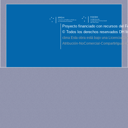
Proyecto financiado con recursos del F
© Todos los derechos reservados DH 
cbna
Esta obra está bajo una Licencia C
Atribución-NoComercial-CompartirIgual 4.0