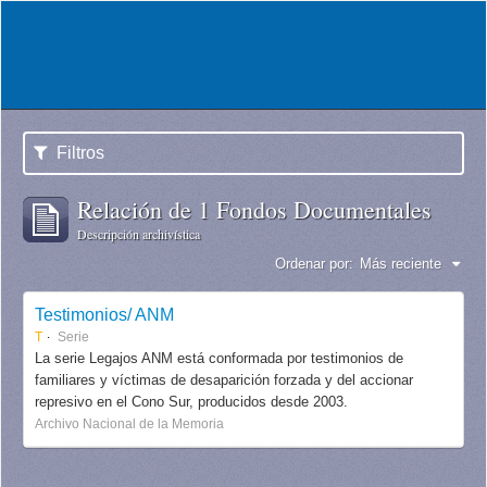
Filtros
Relación de 1 Fondos Documentales
Descripción archivística
Ordenar por:
Más reciente
Testimonios/ ANM
T
Serie
La serie Legajos ANM está conformada por testimonios de
familiares y víctimas de desaparición forzada y del accionar
represivo en el Cono Sur, producidos desde 2003.
Archivo Nacional de la Memoria