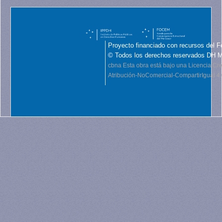
Proyecto financiado con recursos del F
© Todos los derechos reservados DH 
cbna
Esta obra está bajo una Licencia C
Atribución-NoComercial-CompartirIgual 4.0