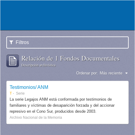
Filtros
Relación de 1 Fondos Documentales
Descripción archivística
Ordenar por:
Más reciente
Testimonios/ ANM
T
Serie
La serie Legajos ANM está conformada por testimonios de
familiares y víctimas de desaparición forzada y del accionar
represivo en el Cono Sur, producidos desde 2003.
Archivo Nacional de la Memoria