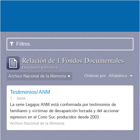
Filtros
Relación de 1 Fondos Documentales
Descripción archivística
Ordenar por:
Alfabético
Archivo Nacional de la Memoria
Testimonios/ ANM
T
Serie
La serie Legajos ANM está conformada por testimonios de
familiares y víctimas de desaparición forzada y del accionar
represivo en el Cono Sur, producidos desde 2003.
Archivo Nacional de la Memoria