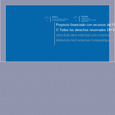
Proyecto financiado con recursos del F
© Todos los derechos reservados DH 
cbna
Esta obra está bajo una Licencia C
Atribución-NoComercial-CompartirIgual 4.0