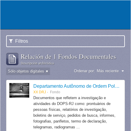
Filtros
Relación de 1 Fondos Documentales
Descripción archivística
Ordenar por:
Más reciente
Sólo objetos digitales
Departamento Autônomo de Ordem Política e Social do Estado do Rio de Janeiro
XX DRJ
Fondo
Documentos que refletem a investigação e
atividades do DOPS-RJ como: prontuários de
pessoas físicas, relatórios de investigação,
boletins de serviço, pedidos de busca, informes,
fotografias, panfletos, termo de declaração,
telegramas, radiogramas ...