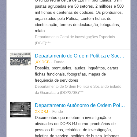
O fundo reúne cerca de 120 mil prontuários, 3 mil
pastas agrupadas em 58 setores, 2 milhões e 500
mil fichas e centenas de códices. Os prontuários,
organizados pela Polícia, contêm fichas de
identificação, termos de declaração, fotografias,
relato...
Departamento Geral de Investigações Especiais
(DGIE)***
Departamento de Ordem Política e Social do Estado da Guanabara
,XX DGB
Fondo
Dossiês, prontuários, laudos, inquéritos, cartas,
fichas funcionais, fotografias, mapas de
freqüência de servidores
Departamento de Ordem Política e Social do Estado
da Guanabara (DOPS/GB)***
Departamento Autônomo de Ordem Política e Social do Estado do Rio de Janeiro
XX DRJ
Fondo
Documentos que refletem a investigação e
atividades do DOPS-RJ como: prontuários de
pessoas físicas, relatórios de investigação,
boletins de serviço, pedidos de busca, informes,