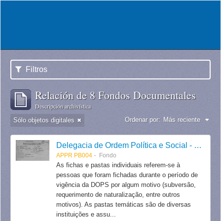
Filtros
Relación de 8 Fondos Documentales
Descripción archivística
Ordenar por:
Más reciente
Sólo objetos digitales
Delegacia de Ordem Política e Social - DOPS
APPR PB004
Fondo
As fichas e pastas individuais referem-se à
pessoas que foram fichadas durante o período de
vigência da DOPS por algum motivo (subversão,
requerimento de naturalização, entre outros
motivos). As pastas temáticas são de diversas
instituições e assu...