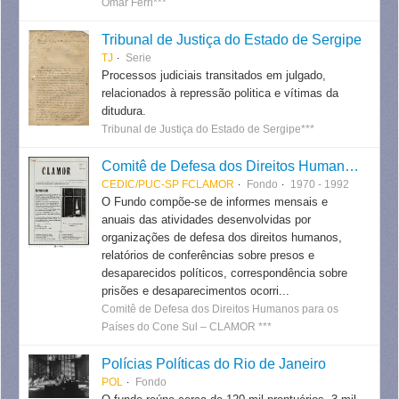
Omar Ferri***
Tribunal de Justiça do Estado de Sergipe
TJ
Serie
Processos judiciais transitados em julgado,
relacionados à repressão politica e vítimas da
ditudura.
Tribunal de Justiça do Estado de Sergipe***
Comitê de Defesa dos Direitos Humanos para os Países do Cone Sul - CLAMOR
CEDIC/PUC-SP FCLAMOR
Fondo
1970 - 1992
O Fundo compõe-se de informes mensais e
anuais das atividades desenvolvidas por
organizações de defesa dos direitos humanos,
relatórios de conferências sobre presos e
desaparecidos políticos, correspondência sobre
prisões e desaparecimentos ocorri...
Comitê de Defesa dos Direitos Humanos para os
Países do Cone Sul – CLAMOR ***
Polícias Políticas do Rio de Janeiro
POL
Fondo