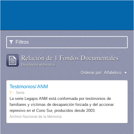
Filtros
Relación de 1 Fondos Documentales
Descripción archivística
Ordenar por:
Alfabético
Testimonios/ ANM
T
Serie
La serie Legajos ANM está conformada por testimonios de
familiares y víctimas de desaparición forzada y del accionar
represivo en el Cono Sur, producidos desde 2003.
Archivo Nacional de la Memoria