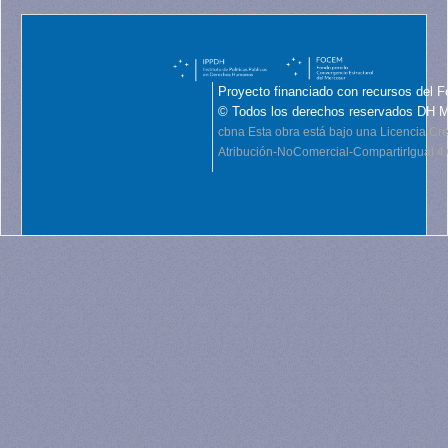
Proyecto financiado con recursos del F
© Todos los derechos reservados DH 
cbna
Esta obra está bajo una Licencia C
Atribución-NoComercial-CompartirIgual 4.0