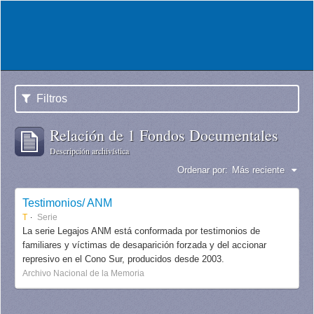
Filtros
Relación de 1 Fondos Documentales
Descripción archivística
Ordenar por:
Más reciente
Testimonios/ ANM
T
Serie
La serie Legajos ANM está conformada por testimonios de
familiares y víctimas de desaparición forzada y del accionar
represivo en el Cono Sur, producidos desde 2003.
Archivo Nacional de la Memoria