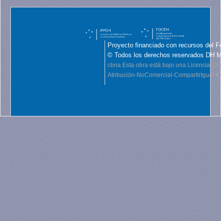
Proyecto financiado con recursos del F
© Todos los derechos reservados DH 
cbna
Esta obra está bajo una Licencia C
Atribución-NoComercial-CompartirIgual 4.0