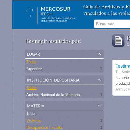
Guía de Archivos y 
vinculados a las viol
R
Restringir resultados por:
De
lugar
Todos
Testim
Argentina
1
T
Serie
institución depositaria
La serie
produci
Todos
Archivo 
Archivo Nacional de la Memoria
1
materia
Todos
Víctimas
1
Desaparición forzada
1