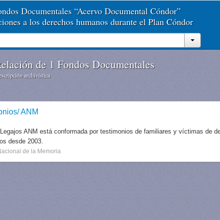
Fondos Documentales “Acervo Documental Cóndor”
aciones a los derechos humanos durante el Plan Cóndor
elación de 1 Fondos Documentales
scripción archivística
onios/ ANM
 Legajos ANM está conformada por testimonios de familiares y víctimas de des
dos desde 2003.
Nacional de la Memoria