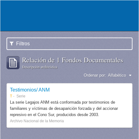
Filtros
Relación de 1 Fondos Documentales
Descripción archivística
Ordenar por:
Alfabético
Testimonios/ ANM
T
Serie
La serie Legajos ANM está conformada por testimonios de
familiares y víctimas de desaparición forzada y del accionar
represivo en el Cono Sur, producidos desde 2003.
Archivo Nacional de la Memoria