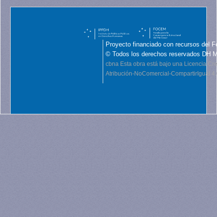
Proyecto financiado con recursos del F
© Todos los derechos reservados DH 
cbna
Esta obra está bajo una Licencia C
Atribución-NoComercial-CompartirIgual 4.0