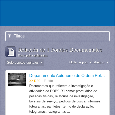
Filtros
Relación de 1 Fondos Documentales
Descripción archivística
Ordenar por:
Alfabético
Sólo objetos digitales
Departamento Autônomo de Ordem Política e Social do Estado do Rio de Janeiro
XX DRJ
Fondo
Documentos que refletem a investigação e
atividades do DOPS-RJ como: prontuários de
pessoas físicas, relatórios de investigação,
boletins de serviço, pedidos de busca, informes,
fotografias, panfletos, termo de declaração,
telegramas, radiogramas ...