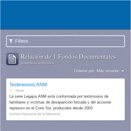
Filtros
Relación de 1 Fondos Documentales
Descripción archivística
Ordenar por:
Más reciente
Testimonios/ ANM
T
Serie
La serie Legajos ANM está conformada por testimonios de
familiares y víctimas de desaparición forzada y del accionar
represivo en el Cono Sur, producidos desde 2003.
Archivo Nacional de la Memoria