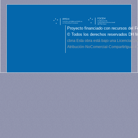
Proyecto financiado con recursos del F
© Todos los derechos reservados DH 
cbna
Esta obra está bajo una Licencia C
Atribución-NoComercial-CompartirIgual 4.0