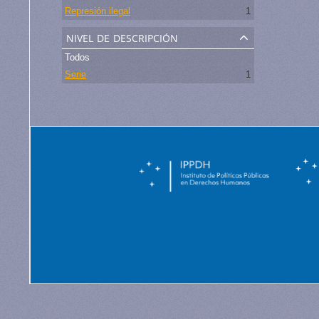
Represión ilegal
1
nivel de descripción
Todos
Serie
1