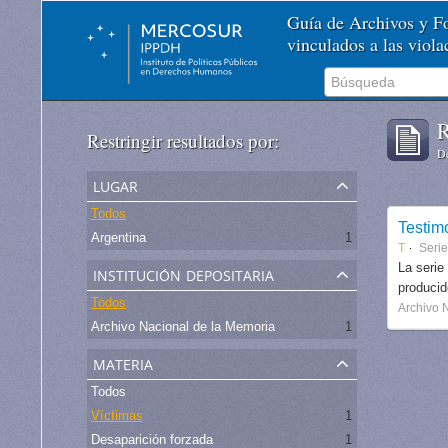
Guía de Archivos y 
vinculados a las viol
R
Restringir resultados por:
De
lugar
Todos
Testim
Argentina
1
T
Serie
institución depositaria
La serie
produci
Todos
Archivo 
Archivo Nacional de la Memoria
1
materia
Todos
Víctimas
1
Desaparición forzada
1