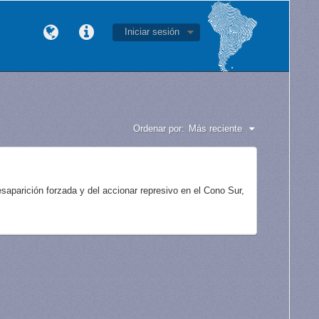
Iniciar sesión
Ordenar por:
Más reciente
aparición forzada y del accionar represivo en el Cono Sur,