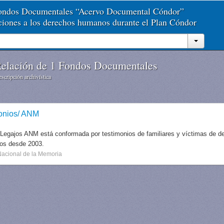
Fondos Documentales “Acervo Documental Cóndor”
aciones a los derechos humanos durante el Plan Cóndor
elación de 1 Fondos Documentales
scripción archivística
onios/ ANM
 Legajos ANM está conformada por testimonios de familiares y víctimas de des
dos desde 2003.
Nacional de la Memoria