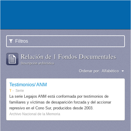
Filtros
Relación de 1 Fondos Documentales
Descripción archivística
Ordenar por:
Alfabético
Testimonios/ ANM
T
Serie
La serie Legajos ANM está conformada por testimonios de
familiares y víctimas de desaparición forzada y del accionar
represivo en el Cono Sur, producidos desde 2003.
Archivo Nacional de la Memoria