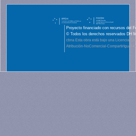
Proyecto financiado con recursos del F
© Todos los derechos reservados DH 
cbna
Esta obra está bajo una Licencia C
Atribución-NoComercial-CompartirIgual 4.0