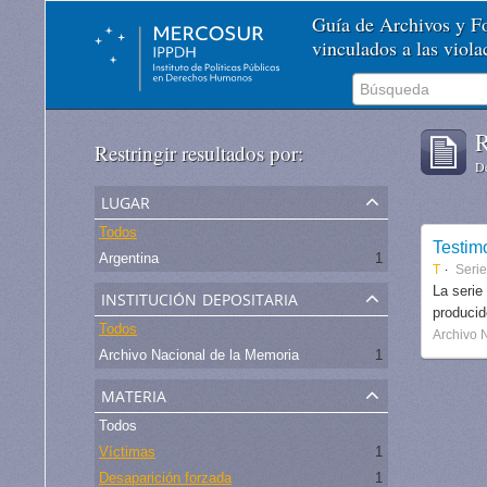
Guía de Archivos y 
vinculados a las viol
R
Restringir resultados por:
De
lugar
Todos
Testim
Argentina
1
T
Serie
institución depositaria
La serie
produci
Todos
Archivo 
Archivo Nacional de la Memoria
1
materia
Todos
Víctimas
1
Desaparición forzada
1