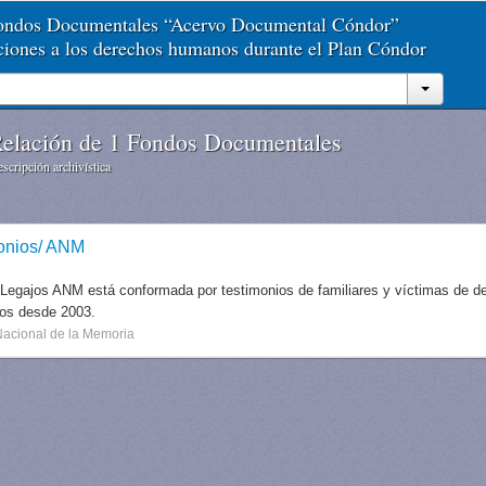
Fondos Documentales “Acervo Documental Cóndor”
aciones a los derechos humanos durante el Plan Cóndor
elación de 1 Fondos Documentales
scripción archivística
onios/ ANM
 Legajos ANM está conformada por testimonios de familiares y víctimas de des
dos desde 2003.
Nacional de la Memoria