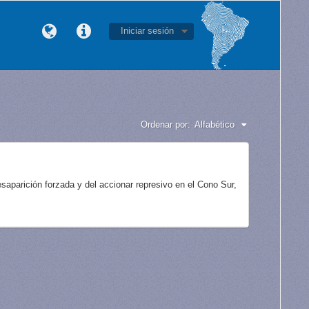
Iniciar sesión
Ordenar por:
Alfabético
aparición forzada y del accionar represivo en el Cono Sur,