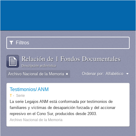
Filtros
Relación de 1 Fondos Documentales
Descripción archivística
Ordenar por:
Alfabético
Archivo Nacional de la Memoria
Testimonios/ ANM
T
Serie
La serie Legajos ANM está conformada por testimonios de
familiares y víctimas de desaparición forzada y del accionar
represivo en el Cono Sur, producidos desde 2003.
Archivo Nacional de la Memoria