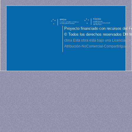
Proyecto financiado con recursos del F
© Todos los derechos reservados DH 
cbna
Esta obra está bajo una Licencia C
Atribución-NoComercial-CompartirIgual 4.0