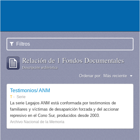
Filtros
Relación de 1 Fondos Documentales
Descripción archivística
Ordenar por:
Más reciente
Testimonios/ ANM
T
Serie
La serie Legajos ANM está conformada por testimonios de
familiares y víctimas de desaparición forzada y del accionar
represivo en el Cono Sur, producidos desde 2003.
Archivo Nacional de la Memoria