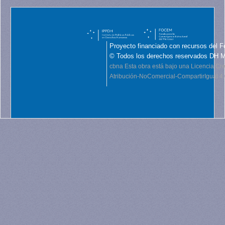
Proyecto financiado con recursos del F
© Todos los derechos reservados DH 
cbna
Esta obra está bajo una Licencia C
Atribución-NoComercial-CompartirIgual 4.0