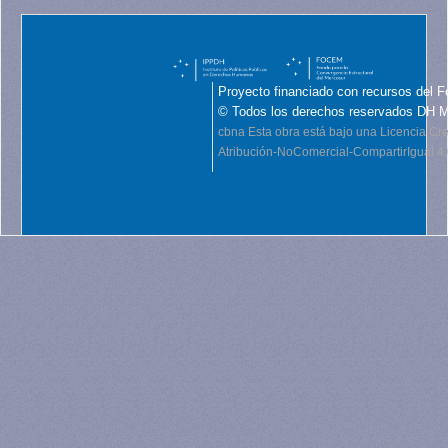
Proyecto financiado con recursos del F
© Todos los derechos reservados DH 
cbna
Esta obra está bajo una Licencia C
Atribución-NoComercial-CompartirIgual 4.0