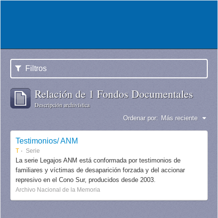
Filtros
Relación de 1 Fondos Documentales
Descripción archivística
Ordenar por:
Más reciente
Testimonios/ ANM
T
Serie
La serie Legajos ANM está conformada por testimonios de
familiares y víctimas de desaparición forzada y del accionar
represivo en el Cono Sur, producidos desde 2003.
Archivo Nacional de la Memoria