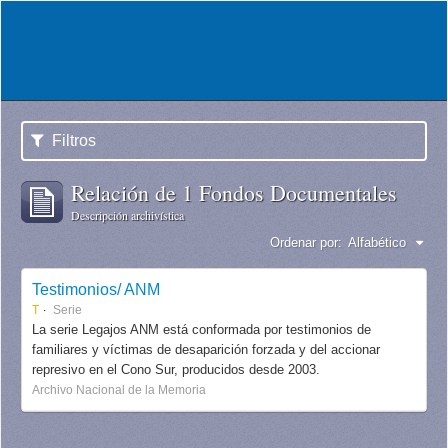
Filtros
Relación de 1 Fondos Documentales
Descripción archivística
Ordenar por:
Alfabético
Testimonios/ ANM
T
Serie
La serie Legajos ANM está conformada por testimonios de
familiares y víctimas de desaparición forzada y del accionar
represivo en el Cono Sur, producidos desde 2003.
Archivo Nacional de la Memoria