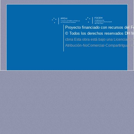
Proyecto financiado con recursos del F
© Todos los derechos reservados DH 
cbna
Esta obra está bajo una Licencia C
Atribución-NoComercial-CompartirIgual 4.0