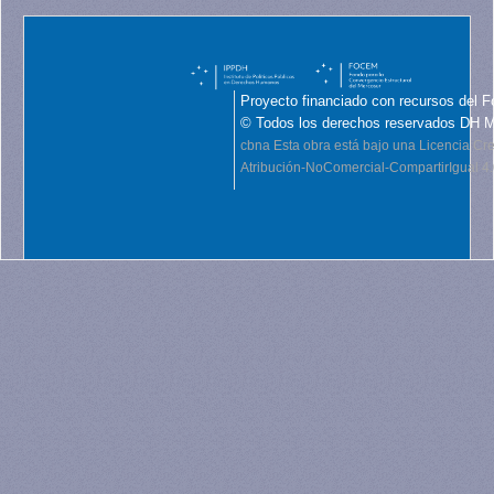
Proyecto financiado con recursos del F
© Todos los derechos reservados DH 
cbna
Esta obra está bajo una Licencia C
Atribución-NoComercial-CompartirIgual 4.0