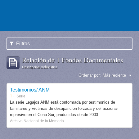
Filtros
Relación de 1 Fondos Documentales
Descripción archivística
Ordenar por:
Más reciente
Testimonios/ ANM
T
Serie
La serie Legajos ANM está conformada por testimonios de
familiares y víctimas de desaparición forzada y del accionar
represivo en el Cono Sur, producidos desde 2003.
Archivo Nacional de la Memoria