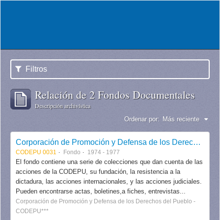
Filtros
Relación de 2 Fondos Documentales
Descripción archivística
Ordenar por:
Más reciente
Corporación de Promoción y Defensa de los Derechos del Pueblo CODEPU
CODEPU 0031
Fondo
1974 - 1977
El fondo contiene una serie de colecciones que dan cuenta de las
acciones de la CODEPU, su fundación, la resistencia a la
dictadura, las acciones internacionales, y las acciones judiciales.
Pueden encontrarse actas, boletines,a fiches, entrevistas...
Corporación de Promoción y Defensa de los Derechos del Pueblo -
CODEPU***