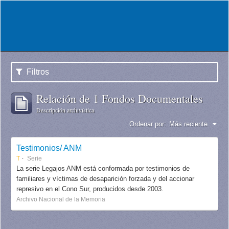
Filtros
Relación de 1 Fondos Documentales
Descripción archivística
Ordenar por:
Más reciente
Testimonios/ ANM
T
Serie
La serie Legajos ANM está conformada por testimonios de
familiares y víctimas de desaparición forzada y del accionar
represivo en el Cono Sur, producidos desde 2003.
Archivo Nacional de la Memoria