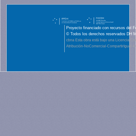
Proyecto financiado con recursos del F
© Todos los derechos reservados DH 
cbna
Esta obra está bajo una Licencia C
Atribución-NoComercial-CompartirIgual 4.0